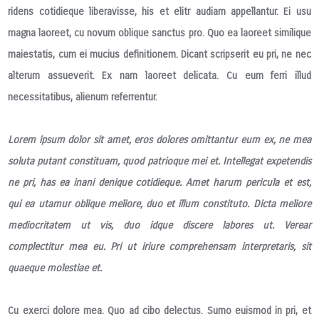
ridens cotidieque liberavisse, his et elitr audiam appellantur. Ei usu
magna laoreet, cu novum oblique sanctus pro. Quo ea laoreet similique
maiestatis, cum ei mucius definitionem. Dicant scripserit eu pri, ne nec
alterum assueverit. Ex nam laoreet delicata. Cu eum ferri illud
necessitatibus, alienum referrentur.
Lorem ipsum dolor sit amet, eros dolores omittantur eum ex, ne mea
soluta putant constituam, quod patrioque mei et. Intellegat expetendis
ne pri, has ea inani denique cotidieque. Amet harum pericula et est,
qui ea utamur oblique meliore, duo et illum constituto. Dicta meliore
mediocritatem ut vis, duo idque discere labores ut. Verear
complectitur mea eu. Pri ut iriure comprehensam interpretaris, sit
quaeque molestiae et.
Cu exerci dolore mea. Quo ad cibo delectus. Sumo euismod in pri, et