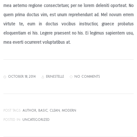
mea aeterno regione consectetuer, per ne lorem deleniti oporteat. No
quem prima doctus vim, est unum reprehendunt ad.
Mel novum errem
virtute te
, eum in doctus vocibus instructior, graece probatus
eloquentiam ei his. Legere praesent no his. Ei legimus sapientem usu,
mea everti ocurreret voluptatibus at.
OCTOBER 18, 2014
ERINESTELLE
NO COMMENTS
POST TAGS:
AUTHOR
BASIC
CLEAN
MODERN
POSTED IN:
UNCATEGORIZED