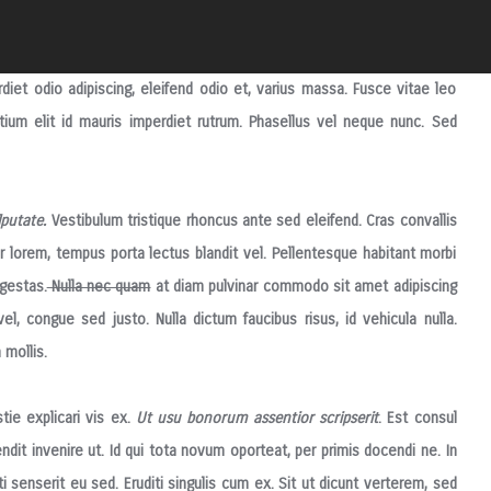
et odio adipiscing, eleifend odio et, varius massa. Fusce vitae leo
ium elit id
mauris imperdiet rutrum. Phasellus vel neque nunc. Sed
putate.
Vestibulum tristique rhoncus ante sed eleifend. Cras convallis
lorem, tempus porta lectus blandit vel. Pellentesque habitant morbi
gestas.
Nulla nec quam
at diam pulvinar commodo sit amet adipiscing
el, congue sed justo. Nulla dictum faucibus risus, id vehicula nulla.
mollis.
ie explicari vis ex.
Ut usu bonorum assentior scripserit
. Est consul
endit invenire ut. Id qui tota novum oporteat, per primis docendi ne. In
i senserit eu sed. Eruditi singulis cum ex. Sit ut dicunt verterem, sed