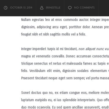
OCTOBER 13, 2014
ERINESTELLE
NO COMMENTS
Nullam egestas leo at eros commodo auctor. Integer imperdi
dignissim, adipiscing arcu eget, porttitor dolor.
Aenean pret
feugiat nibh et nibh sagittis mollis vel a felis.
Integer imperdiet turpis id mi tincidunt,
non aliquet nunc vul
magna at venenatis convallis. Donec accumsan consectetur 
tristique senectus et netus et malesuada fames ac turpis e
felis. Vestibulum elit enim, dignissim sodales elementum v
Praesent tincidunt neque eget sem semper, vel porta massa 
Sonet doctus quo no, ex etiam congue eos, meliore molest
luptatum euripidis eu, ei ius splendide interpretaris. Quo off
duo modo scaevola.
Eu sed quem ancillae
assueverit, erudit