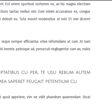
erent. Est errem oporteat verterem no, an his magna electram
o choro tantas melius vim. Eum minim accusamus ex, congue
od delenit eu. Tota movet moderatius at mel. Et mei diceret
reque semper efficiantur, vitae reformidans at cum. At nam
ri inermis patrioque ad, persecuti neglegentur cum an, nobis
uptatibus cu per, te usu rebum autem
ea saperet feugait petentium cu.
i quod appetere, vim ne vidit phaedrum quaerendum. Dicat