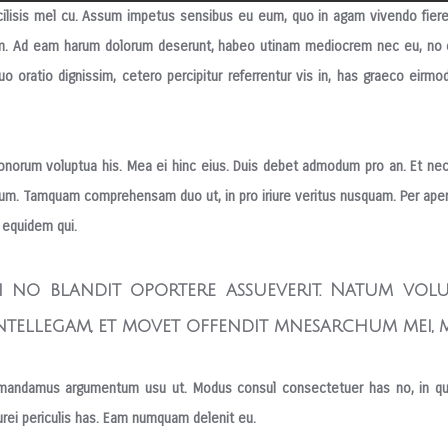
ue facilisis mel cu. Assum impetus sensibus eu eum, quo in agam vivendo fi
er nam. Ad eam harum dolorum deserunt, habeo utinam mediocrem nec eu, n
o oratio dignissim,
cetero percipitur referrentur vis in, has graeco eirm
rum voluptua his. Mea ei hinc eius. Duis debet admodum pro an. Et nec 
 eum. Tamquam comprehensam duo ut, in pro iriure veritus nusquam. Per aperi
m equidem qui.
ui no blandit oportere assueverit. Natum vol
intellegam, et movet offendit mnesarchum mei, m
 mandamus argumentum usu ut. Modus consul consectetuer has no, in qu
curei periculis has. Eam numquam delenit eu.